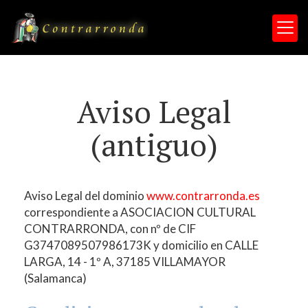
Aviso Legal
(antiguo)
Aviso Legal del dominio
www.contrarronda.es
correspondiente a
ASOCIACION CULTURAL
CONTRARRONDA
, con nº de CIF
G37470895
07986173K
y domicilio en
CALLE
LARGA, 14 - 1º A
,
37185
VILLAMAYOR
(
Salamanca
)