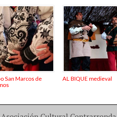
o San Marcos de
AL BIQUE medieval
nos
Asociación Cultural Contrarronda